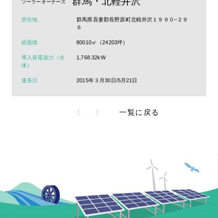
群馬・北軽井沢
ソーラーオーナーズ
所在地
群馬県吾妻郡長野原町北軽井沢１９９０‒２９
６
総面積
80010㎡（24203坪）
導入発電能力（全
1,768.32kW
体）
連系日
2015年３月30日/5月21日
〈
〉
一覧に戻る