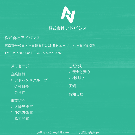
株式会社アドバンス
東京都千代田区神田須田町1-16-5
ヒューリック神田ビル9階
TEL 03-6262-9041
FAX 03-6262-9042
メッセージ
こだわり
安全と安心
企業情報
地域共生
アドバンスグループ
実績
会社概要
ご挨拶
お知らせ
事業紹介
太陽光発電
小水力発電
風力発電
プライバシーポリシー
お問い合わせ