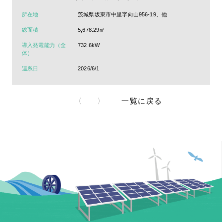
所在地
茨城県坂東市中里字向山956-19、他
総面積
5,678.29㎡
導入発電能力（全
732.6kW
体）
連系日
2026/6/1
〈
〉
一覧に戻る